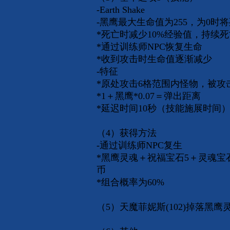
-Earth Shake
-黑鹰最大生命值为255，为0时
*死亡时减少10%经验值，持续
*通过训练师NPC恢复生命
*收到攻击时生命值逐渐减少
-特征
*原处攻击6格范围内怪物，被攻
*1＋黑鹰*0.07＝弹出距离
*延迟时间10秒（技能施展时间
（4）获得方法
-通过训练师NPC复生
*黑鹰灵魂＋祝福宝石5＋灵魂宝石5
币
*组合概率为60%
（5）天魔菲妮斯(102)掉落黑鹰