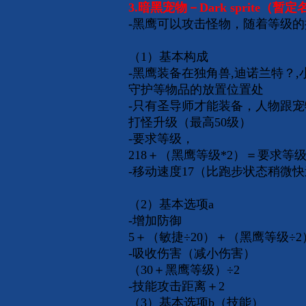
3.暗黑宠物－Dark sprite（暂
-黑鹰可以攻击怪物，随着等级
（1）基本构成
-黑鹰装备在独角兽,迪诺兰特？,
守护等物品的放置位置处
-只有圣导师才能装备，人物跟
打怪升级（最高50级）
-要求等级，
218＋（黑鹰等级*2）＝要求等
-移动速度17（比跑步状态稍微
（2）基本选项a
-增加防御
5＋（敏捷÷20）＋（黑鹰等级÷2
-吸收伤害（减小伤害）
（30＋黑鹰等级）÷2
-技能攻击距离＋2
（3）基本选项b（技能）