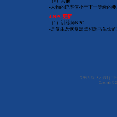
（6）其他
-人物的统率值小于下一等级的
4.NPC更新
（1）训练师NPC
-是复生及恢复黑鹰和黑马生命的NPC
关于17173
|
人才招聘
|
广告
Copyright © 20