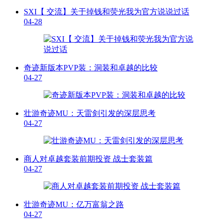
SXI【 交流】关于掉钱和荧光我为官方说说过话
04-28
奇迹新版本PVP装：洞装和卓越的比较
04-27
壮游奇迹MU：天雷剑引发的深层思考
04-27
商人对卓越套装前期投资 战士套装篇
04-27
壮游奇迹MU：亿万富翁之路
04-27