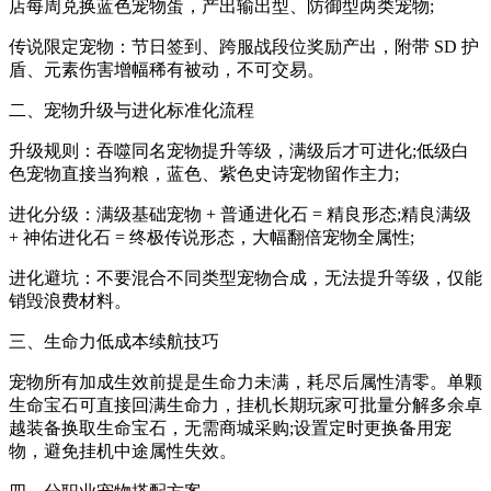
店每周兑换蓝色宠物蛋，产出输出型、防御型两类宠物;
传说限定宠物：节日签到、跨服战段位奖励产出，附带 SD 护
盾、元素伤害增幅稀有被动，不可交易。
二、宠物升级与进化标准化流程
升级规则：吞噬同名宠物提升等级，满级后才可进化;低级白
色宠物直接当狗粮，蓝色、紫色史诗宠物留作主力;
进化分级：满级基础宠物 + 普通进化石 = 精良形态;精良满级
+ 神佑进化石 = 终极传说形态，大幅翻倍宠物全属性;
进化避坑：不要混合不同类型宠物合成，无法提升等级，仅能
销毁浪费材料。
三、生命力低成本续航技巧
宠物所有加成生效前提是生命力未满，耗尽后属性清零。单颗
生命宝石可直接回满生命力，挂机长期玩家可批量分解多余卓
越装备换取生命宝石，无需商城采购;设置定时更换备用宠
物，避免挂机中途属性失效。