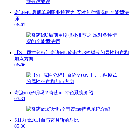
奇迹MU后期单刷职业推荐之-应对各种情况的全能型法
师
06-07
【S11属性分析】奇迹MU攻击力-3种模式的属性扫盲和
加点方向
06-06
奇迹mu好玩吗？奇迹mu特色系统介绍
05-31
S11力魔冰封血与玄月斩的对比
05-30