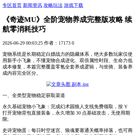
专区首页
新闻资讯
攻略玩法
游戏下载
《奇迹MU》全阶宠物养成完整版攻略 续
航零消耗技巧
2026-06-29 00:03:25
作者：17173
0
宠物系统是长期稳定白嫖战力的隐藏体系，绝大多数玩家仅使
用新手小飞象，不懂宠物合成进化、双倍属性时段、生命力低
成本修复，本篇完整覆盖零氪全套养成逻辑，与坐骑、装备养
成内容完全区分。
一、全类型宠物稳定获取渠道
永久基础宠物小飞象：完成幻术园狼人支线免费领取，按 Y
打开宠物背包直接装备，永久增加 30 点基础攻击，无使用期
限;
史诗宠物蛋：每日时空迷宫、狼魂要塞通关概率掉落，也可商