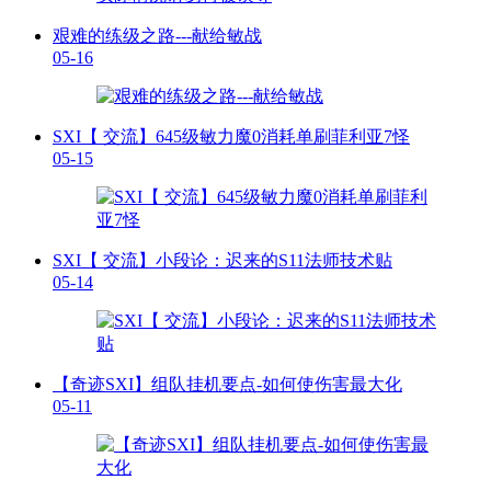
艰难的练级之路---献给敏战
05-16
SXI【 交流】645级敏力魔0消耗单刷菲利亚7怪
05-15
SXI【 交流】小段论：迟来的S11法师技术贴
05-14
【奇迹SXI】组队挂机要点-如何使伤害最大化
05-11