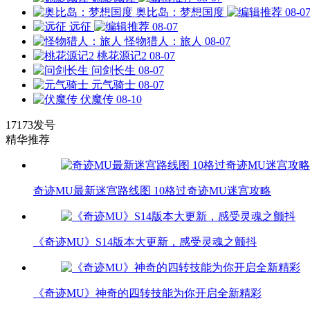
奥比岛：梦想国度
08-0
远征
08-07
怪物猎人：旅人
08-07
桃花源记2
08-07
问剑长生
08-07
元气骑士
08-07
伏魔传
08-10
17173发号
精华推荐
奇迹MU最新迷宫路线图 10格过奇迹MU迷宫攻略
《奇迹MU》S14版本大更新，感受灵魂之颤抖
《奇迹MU》神奇的四转技能为你开启全新精彩