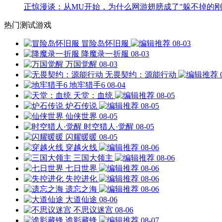
正惊漫谈：从MU开始，为什么网游翅膀成了"躲不掉的刚
热门测试游戏
冒险岛怀旧服
08-03
降魔录一折服
08-03
万国觉醒
08-03
无畏契约：源能行动
地牢猎手6
08-04
天堂：血统
08-05
炉石传说
08-05
仙侠世界
08-05
时空猎人·觉醒
08-05
闪耀暖暖
08-05
穿越火线
08-06
三国大领主
08-06
七日世界
08-06
失控进化
08-06
遗忘之海
08-06
大道仙途
08-06
不思议迷宫
08-06
诡影藏锋
08-07