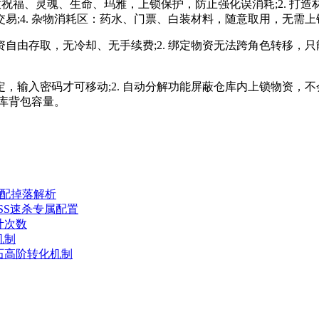
放祝福、灵魂、生命、玛雅，上锁保护，防止强化误消耗;2. 打造
易;4. 杂物消耗区：药水、门票、白装材料，随意取用，无需上
自由存取，无冷却、无手续费;2. 绑定物资无法跨角色转移，只
，输入密码才可移动;2. 自动分解功能屏蔽仓库内上锁物资，不
仓库背包容量。
顶配掉落解析
SS速杀专属配置
计次数
机制
石高阶转化机制