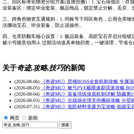
二、四区标准化物资分组方案(直接照搬)：1. 宝石保值区：存
业装备区：绑定毕业套装、极品饰品，锁定禁止分解、丢弃、交
三、跨角色物资互通规则：1. 同账号下同区角色，公用仓库物资
法挪动宝石、毕业装备，防止误操作。
四、仓库防翻车核心设置：1. 极品装备、高阶宝石开启分组锁定
被小号随意动用;4. 过期活动道具单独归类，一键清理，节省
关于
奇迹,攻略,技巧
的新闻
(2026-08-06)
《奇迹MU》昆顿BOSS全套机制攻略 专属
(2026-08-05)
《奇迹MU》敏弓PVE极限速刷流派攻略 BO
(2026-08-04)
《奇迹MU》装备洗练保底机制详解 隐藏累
(2026-08-03)
《奇迹MU》古战场全境无伤搬砖攻略 分层
(2026-07-31)
《奇迹MU》低阶材料变废为宝攻略 低级宝
网页
新闻