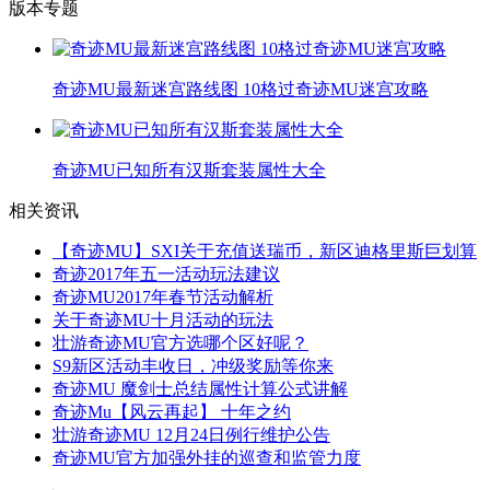
版本专题
奇迹MU最新迷宫路线图 10格过奇迹MU迷宫攻略
奇迹MU已知所有汉斯套装属性大全
相关资讯
【奇迹MU】SXI关于充值送瑞币，新区迪格里斯巨划算
奇迹2017年五一活动玩法建议
奇迹MU2017年春节活动解析
关于奇迹MU十月活动的玩法
壮游奇迹MU官方选哪个区好呢？
S9新区活动丰收日，冲级奖励等你来
奇迹MU 魔剑士总结属性计算公式讲解
奇迹Mu【风云再起】 十年之约
壮游奇迹MU 12月24日例行维护公告
奇迹MU官方加强外挂的巡查和监管力度