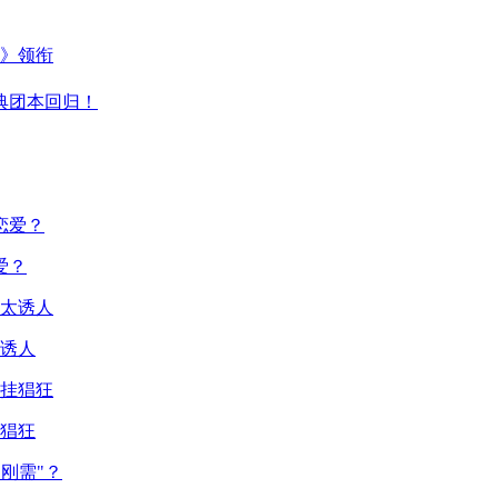
主》领衔
典团本回归！
爱？
诱人
猖狂