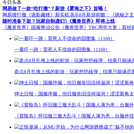
今日头条
网易做了一款“吃打撤”？新游《雾海之下》首曝！
网易搜打撤《诡影藏锋》新实机演示
8月新游前瞻：《诡秘之
随时准备下架？玩家自制虚幻5《魔兽世界》即将上线
《魔兽世界》国服整治公告
《魔兽世界》TBC周年大更：双经
一看吓一跳：雷死人不偿命的囧图集（1169）
盘点8月扎堆上线的影游：玩家想扔核弹，结果只能谈恋
绅士日报：国服停服，但日服依旧活得滋润！涩涩新角太
《冒险岛》怀旧服三服大乱斗！国服人满为患，台服外挂