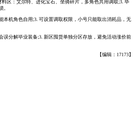
材料区：艾尔特、进化宝石、坐骑碎片，多角色共用调取;3. 毕
锁。
能本机角色自用;3. 可设置调取权限，小号只能取出消耗品，无
会误分解毕业装备;3. 新区囤货单独分区存放，避免活动涨价前
【编辑：17173】