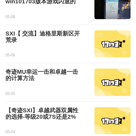
win101703版本游戏闪退的
05-08
SXI【 交流】迪格里斯新区开
荒录
05-06
奇迹MU幸运一击和卓越一击
的计算方法
05-05
【奇迹SXI】卓越武器双属性
的选择-等级20或7S还是2%
05-04