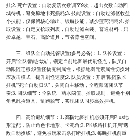
挂;2. 死亡设置：自动复活次数调至9次，超出次数自动回
城待机，避免原地卡死损耗;3. 技能设置：自动过滤低收益
小技能，仅保留核心输出、续航技能，减少蓝药消耗;4. 拾
取设置：自定义拾取列表，自动过滤白装、普通材料，只
捡卓越、宝石、高阶道具，节省背包空间。
三、组队全自动托管设置(多号必备)：1. 队长设置：
开启“全队智能找坑”，锁定当前地图最优刷怪点，队员自
动跟随迁移;设置怪物克制属性，根据地图元素属性切换对
应攻击模式，提升刷怪速度;2. 队员设置：开启“跟随队长
挂机”“死亡自动归队”，关闭自主移动，全程跟随团队节
奏;3. 团队细节：全队统一药水阈值、拾取规则，避免个别
角色乱捡道具、乱跑脱节，实现团队同步高效挂机。
四、高阶避坑细节：1. 高阶地图挂机必须开启Plus地
形适配，防止角色卡地形、卡死角;2. PK线路挂机开启“遇
敌自动换线”，避免被玩家击杀打断挂机;3. 每晚挂机前重