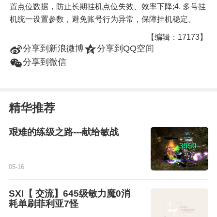
置点位数据，防止长期挂机点位失效、效率下降;4. 多号挂
机统一设置参数，避免账号行为异常，保障挂机稳定。
【编辑：17173】
t
z
分享到新浪微博
分享到QQ空间
w
分享到微信
精华推荐
艰难的练级之路---献给敏战
05-16
SXI【 交流】645级敏力魔0消
耗单刷菲利亚7怪