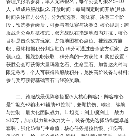
管理员报名参赛，单人无法报名，每个公会可报名5–10
人，组成跨服战队;2. 开放时间：每周固定时间开放(具体
时间关注官方公告)，分为预选赛、淘汰赛、决赛三个阶
段，预选赛晋级后，可参与淘汰赛与决赛;3. 核心规则：跨
服战为公会对抗模式，双方战队在指定地图内对抗，核心
目标是击杀敌方玩家、占领地图核心点位、摧毁敌方旗
帜，最终根据积分判定胜负;积分可通过击杀敌方玩家、占
领点位、摧毁旗帜获取，积分高的一方获胜;4. 奖励设置：
获胜公会可获得大量玛雅之石、生命宝石、加鲁达火种与
限定称号，个人可获得跨服战积分，兑换高阶装备与材料;
参与奖可获得基础宝石与经验奖励。
二、跨服战最优阵容搭配(5人核心阵容)：阵容核心
是“1坦克+2输出+1辅助+1控制”，兼顾抗伤、输出、续航
与控制，最大化团队战力。1. 坦克：剑士/魔剑士，战力
≥10万，加点以力量+体力为主，装备优先选择防御型卓越
套装，强化防御与生命值，核心任务是拉仇恨、扛伤害、