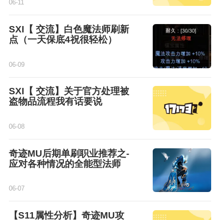
06-11
SXI【 交流】白色魔法师刷新
点（一天保底4祝很轻松）
06-09
SXI【 交流】关于官方处理被
盗物品流程我有话要说
06-08
奇迹MU后期单刷职业推荐之-
应对各种情况的全能型法师
06-07
【S11属性分析】奇迹MU攻