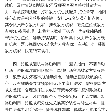
续航，及时复活倒地队友;圣导师召唤召唤兽拉扯敌方火
力，释放控制技能，打断敌方核心技能;3. 点位争夺：地图
核心点位是积分获取的关键，安排1–2名队员守护点位，
其余队员击杀敌方玩家、摧毁敌方旗帜，避免点位被敌方
占领;4. 残局处理：若我方人数处于劣势，优先收缩防线，
守护核心点位，辅助持续续航，输出集中火力击杀敌方残
血玩家，逐步挽回劣势;若我方人数占优，主动进攻，摧毁
敌方旗帜，快速结束战斗。
四、跨服战避坑与奖励利用：1. 避坑指南：不要单独
行动，跨服战注重团队配合，单独行动容易被敌方集火击
杀，浪费战力;不要忽视辅助角色，辅助是团队续航的核
心，没有辅助会导致频繁团灭;不要盲目进攻，需根据双方
战力差距，合理选择进攻或防守策略;不要忘记领取奖励，
跨服战结束后，及时领取个人与公会奖励，避免过期。2.
奖励利用：跨服战积分优先兑换高阶装备与转生材料，提
升自身战力;限定称号可提升属性加成，佩戴后可彰显实力;