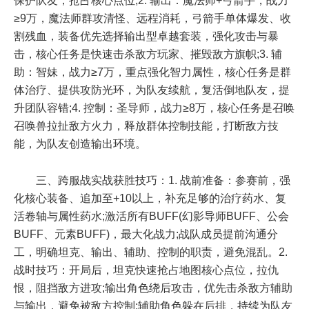
保护队友，抢占核心点位;2. 输出：魔法师+弓箭手，战力
≥9万，魔法师群攻清怪、远程消耗，弓箭手单体爆发、收
割残血，装备优先选择输出型卓越套装，强化攻击与暴
击，核心任务是快速击杀敌方玩家、摧毁敌方旗帜;3. 辅
助：智妹，战力≥7万，重点强化智力属性，核心任务是群
体治疗、提供攻防光环，为队友续航，复活倒地队友，提
升团队容错;4. 控制：圣导师，战力≥8万，核心任务是召唤
召唤兽拉扯敌方火力，释放群体控制技能，打断敌方技
能，为队友创造输出环境。
三、跨服战实战获胜技巧：1. 战前准备：参赛前，强
化核心装备、追加至+10以上，补充足够的治疗药水、复
活卷轴与属性药水;激活所有BUFF(幻影导师BUFF、公会
BUFF、元素BUFF)，最大化战力;战队成员提前沟通分
工，明确坦克、输出、辅助、控制的职责，避免混乱。2.
战时技巧：开局后，坦克快速抢占地图核心点位，拉仇
恨，阻挡敌方进攻;输出角色绕后攻击，优先击杀敌方辅助
与输出，避免被敌方控制;辅助角色躲在后排，持续为队友