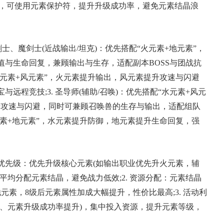
–60%)，可使用元素保护符，提升升级成功率，避免元素结晶浪
典 争霸赛大区火
一看吓一跳：雷死人不偿
的囧图集（1171）
剑士、魔剑士(近战输出/坦克)：优先搭配“火元素+地元素”，
与生命回复，兼顾输出与生存，适配副本BOSS与团战抗
配“火元素+风元素”，火元素提升输出，风元素提升攻速与闪避
远程竞技;3. 圣导师(辅助/召唤)：优先搭配“水元素+风元
升攻速与闪避，同时可兼顾召唤兽的生存与输出，适配组队
“水元素+地元素”，水元素提升防御，地元素提升生命回复，强
。
养优先级：优先升级核心元素(如输出职业优先升火元素，辅
平均分配元素结晶，避免战力低效;2. 资源分配：元素结晶
素，8级后元素属性加成大幅提升，性价比最高;3. 活动利
倍、元素升级成功率提升)，集中投入资源，提升元素等级，