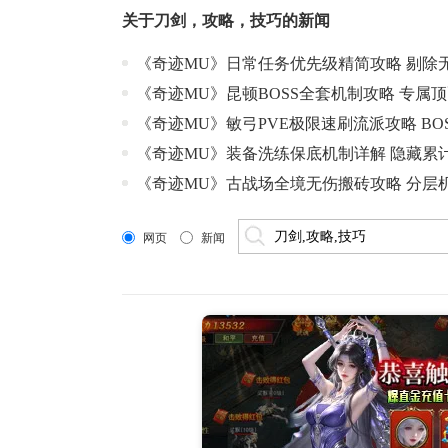
关于
刀剑
，
攻略
，
技巧
的新闻
《奇迹MU》日常任务优先级精简攻略 剔除
《奇迹MU》昆顿BOSS全套机制攻略 专属
《奇迹MU》敏弓PVE极限速刷流派攻略 BO
《奇迹MU》装备洗练保底机制详解 隐藏累
《奇迹MU》古战场全境无伤搬砖攻略 分层
网页
新闻