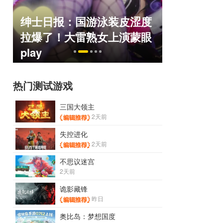
绅士日报：国游泳装皮涩度
巅峰在线1
命
拉爆了！大雷熟女上演蒙眼
游，如今
play
来了！
热门测试游戏
三国大领主
2天前
失控进化
2天前
不思议迷宫
2天前
诡影藏锋
昨日
奥比岛：梦想国度