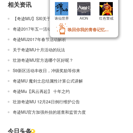
相关资讯
【奇迹MU】SXI关于充值送瑞币，新区迪格里斯巨划算
诛仙世界
诛仙世界
AION
AION
红色警戒
红色警戒
奇迹2017年五一活动玩法建议
唤回你我的青春记忆...
唤回你我的青春记忆...
奇迹MU2017年春节活动解析
关于奇迹MU十月活动的玩法
壮游奇迹MU官方选哪个区好呢？
S9新区活动丰收日，冲级奖励等你来
奇迹MU 魔剑士总结属性计算公式讲解
奇迹Mu【风云再起】 十年之约
壮游奇迹MU 12月24日例行维护公告
奇迹MU官方加强外挂的巡查和监管力度
今日头条