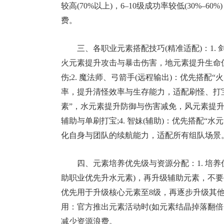
较高(70%以上)，6–10级成功率较低(30%
17周年庆
费。
爆开启
三、各职业元素搭配技巧(精准适配)：1. 
火元素提升攻击与暴击伤害，地元素提升生命值
伤;2. 魔法师、弓箭手(远程输出)：优先搭
率，提升清怪效率与生存能力，适配刷怪、打宝与
素”，水元素提升防御与伤害减免，风元素提
辅助与单刷打宝;4. 智妹(辅助)：优先搭配
化自身与团队的续航能力，适配所有组队场景
四、元素培养优先级与资源分配：1. 培
助职业优先升水元素)，再升级辅助元素，不要
优先用于升级核心元素至8级，再逐步升级其他元
用：官方推出元素活动时(如元素结晶掉落翻
减少资源浪费。