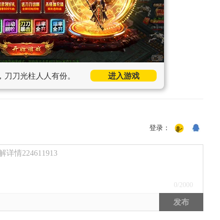
，刀刀光柱人人有份。
进入游戏
登录：
224611913
0
/2000
发布