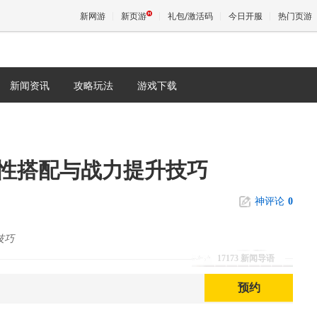
新网游
新页游
礼包/激活码
今日开服
热门页游
新闻资讯
攻略玩法
游戏下载
魔兽
天堂
性搭配与战力提升技巧
王权与
神评论
0
技巧
17173 新闻导语
预约