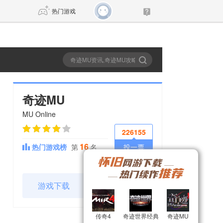
热门游戏
DNF
传奇4
剑网3旗舰版
新天龙八部
奇迹MU
MU Online
自由
诛仙世界
仙剑世界
226155
16
热门游戏榜
第
名
投一票
游戏下载
官网
传奇4
传奇4
奇迹世界经典
奇迹世界经典
奇迹MU
奇迹MU