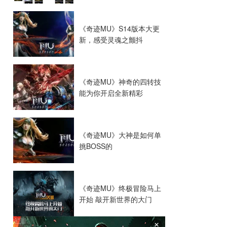
《奇迹MU》S14版本大更
新，感受灵魂之颤抖
《奇迹MU》神奇的四转技
能为你开启全新精彩
《奇迹MU》大神是如何单
挑BOSS的
《奇迹MU》终极冒险马上
开始 敲开新世界的大门
×