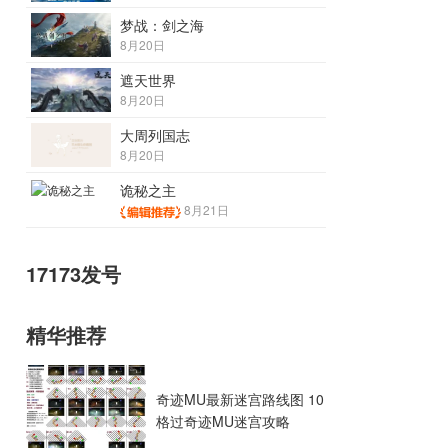
梦战：剑之海
8月20日
遮天世界
8月20日
大周列国志
8月20日
诡秘之主
8月21日
17173发号
精华推荐
奇迹MU最新迷宫路线图 10
格过奇迹MU迷宫攻略