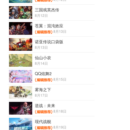
三国戏英杰传
8月12日
苍翼：混沌效应
8月13日
诺亚传说口袋版
8月13日
仙山小农
8月14日
QQ炫舞2
8月15日
雾海之下
8月17日
逆战：未来
8月18日
现代战舰
8月19日