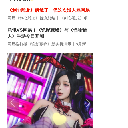
《剑心雕龙》解散了，但这次没人骂网易
网易《剑心雕龙》首测总结
《剑心雕龙》项目宣布解散
腾讯VS网易！《诡影藏锋》与《怪物猎
人》手游今日开测
网易搜打撤《诡影藏锋》新实机演示
8月新游前瞻：《诡秘之主》领衔