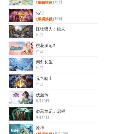
昨日
远征
昨日
怪物猎人：旅人
昨日
桃花源记2
昨日
问剑长生
昨日
元气骑士
昨日
伏魔传
8月10日
盗墓笔记：启程
8月11日
原神
8月12日