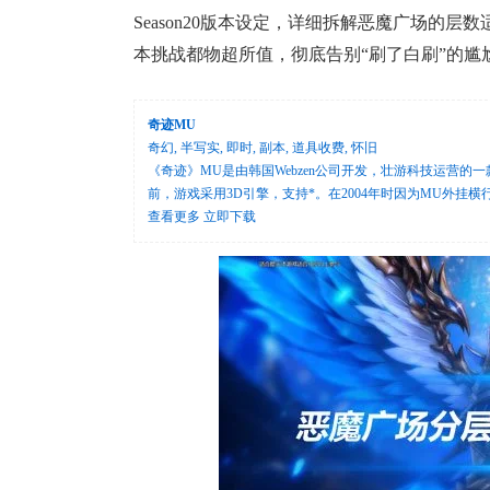
Season20版本设定，详细拆解恶魔广场的
本挑战都物超所值，彻底告别“刷了白刷”的尴
奇迹MU
奇幻, 半写实, 即时, 副本, 道具收费, 怀旧
《奇迹》MU是由韩国Webzen公司开发，壮游科技运营的一款
前，游戏采用3D引擎，支持*。在2004年时因为MU外挂
查看更多
立即下载