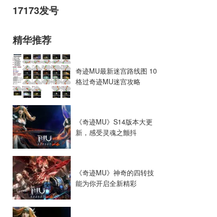
17173发号
精华推荐
奇迹MU最新迷宫路线图 10
格过奇迹MU迷宫攻略
《奇迹MU》S14版本大更
新，感受灵魂之颤抖
《奇迹MU》神奇的四转技
能为你开启全新精彩