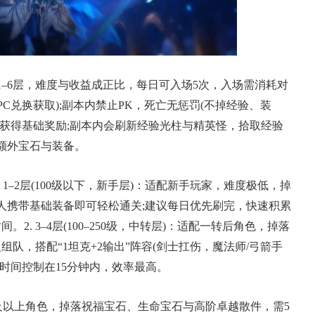
–6层，难度与收益成正比，每日可入场5次，入场需消耗对
C兑换获取);副本内禁止PK，死亡无惩罚(不掉经验、装
仅获得基础奖励;副本内会刷新经验光柱与精英怪，拾取经验
额外宝石与装备。
17周年庆典 争霸赛大区火
一
爆开启
的
 1–2层(100级以下，新手层)：适配新手玩家，难度极低，掉
人携带基础装备即可轻松通关;建议每日优先刷完，快速积累
. 3–4层(100–250级，中转层)：适配一转后角色，掉落
队，搭配“1坦克+2输出”阵容(剑士扛伤，魔法师/弓箭手
时间控制在15分钟内，效率最高。
配二转及以上角色，掉落祝福宝石、生命宝石与高阶卓越散件，需5