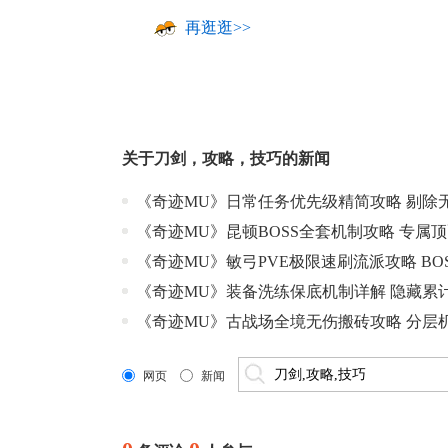
再逛逛>>
关于
刀剑
，
攻略
，
技巧
的新闻
《奇迹MU》日常任务优先级精简攻略 剔除
《奇迹MU》昆顿BOSS全套机制攻略 专属
《奇迹MU》敏弓PVE极限速刷流派攻略 BO
《奇迹MU》装备洗练保底机制详解 隐藏累
《奇迹MU》古战场全境无伤搬砖攻略 分层
网页
新闻