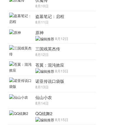
伏魔传
8月10日
盗墓笔记：启程
8月11日
原神
8月12日
三国戏英杰传
8月12日
苍翼：混沌效应
8月13日
诺亚传说口袋版
8月13日
仙山小农
8月14日
QQ炫舞2
8月15日