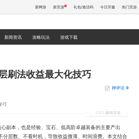
新网游
新页游
礼包/激活码
今日开服
热门页游
新闻资讯
攻略玩法
游戏下载
魔兽
天堂
层刷法收益最大化技巧
王权与
神评论
0
技巧
17173 新闻导语
核心副本，也是经验、宝石、低高阶卓越装备的主要产出
不分层数、不看时机，导致收益微薄、时间浪费。本文结合