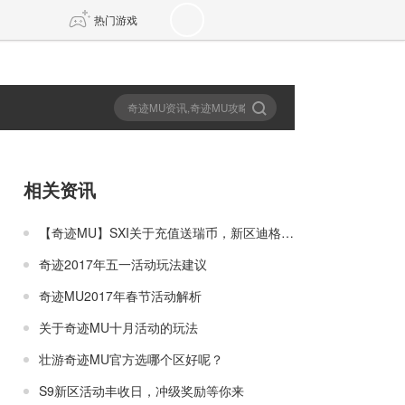
热门游戏
DNF
传奇4
剑网3旗舰版
新天龙八部
相关资讯
自由
诛仙世界
新仙侠5
【奇迹MU】SXI关于充值送瑞币，新区迪格里斯巨划算
奇迹2017年五一活动玩法建议
奇迹MU2017年春节活动解析
关于奇迹MU十月活动的玩法
壮游奇迹MU官方选哪个区好呢？
S9新区活动丰收日，冲级奖励等你来