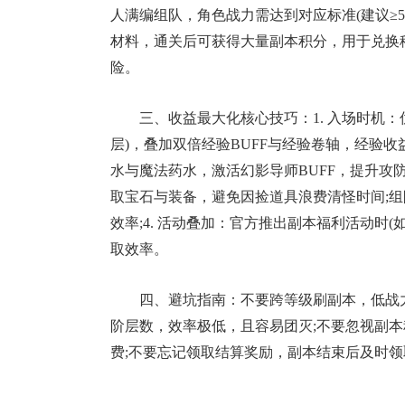
人满编组队，角色战力需达到对应标准(建议≥5万
材料，通关后可获得大量副本积分，用于兑换
险。
三、收益最大化核心技巧：1. 入场时机：优先在
层)，叠加双倍经验BUFF与经验卷轴，经验收益
水与魔法药水，激活幻影导师BUFF，提升攻防
取宝石与装备，避免因捡道具浪费清怪时间;
效率;4. 活动叠加：官方推出副本福利活动时
取效率。
四、避坑指南：不要跨等级刷副本，低战
阶层数，效率极低，且容易团灭;不要忽视副
费;不要忘记领取结算奖励，副本结束后及时