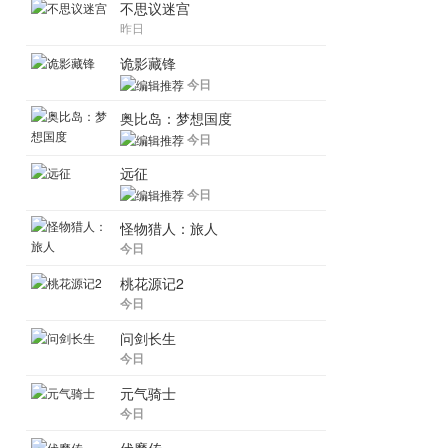
不思议迷宫
昨日
诡影藏锋
今日
奥比岛：梦想国度
今日
远征
今日
怪物猎人：旅人
今日
桃花源记2
今日
问剑长生
今日
元气骑士
今日