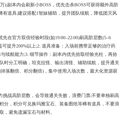
);副本内会刷新小BOSS，优先击杀BOSS可获得额外高阶
稀有道具;建议搭配1智妹辅助，提升团队续航，降低团灭风
官方双倍经验时段(如19:00–22:00)刷高阶层数(5–6
可提升200%以上;2. 道具准备：入场前携带足够的治疗药
与续航能力;3. 细节操作：副本内优先拾取经验光柱，再拾
组队时分工明确，坦克拉怪、输出清怪、辅助续航，提升通关
(如掉落翻倍、积分翻倍)，集中使用入场次数，最大化资源获
力挑战高阶层数，会导致通关失败，浪费门票;不要单独刷高
本积分，积分可兑换玛雅宝石、装备图纸等稀有道具，不要浪
领取，避免遗漏宝石与材料。