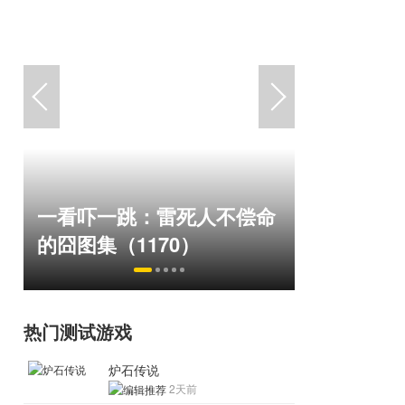
国内横版网游鼻
看吓一跳：雷死人不偿命
线150万人，三
囧图集（1170）
1.19亿！
热门测试游戏
炉石传说
2天前