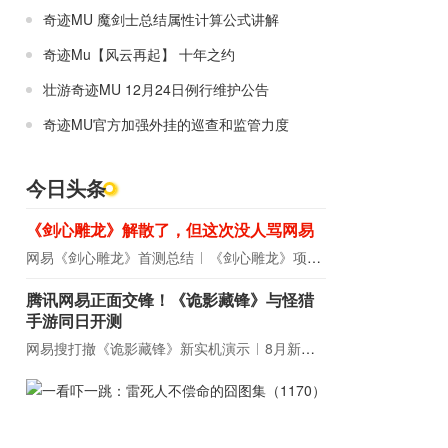
奇迹MU 魔剑士总结属性计算公式讲解
奇迹Mu【风云再起】 十年之约
壮游奇迹MU 12月24日例行维护公告
奇迹MU官方加强外挂的巡查和监管力度
今日头条
《剑心雕龙》解散了，但这次没人骂网易
网易《剑心雕龙》首测总结
《剑心雕龙》项目宣布解散
腾讯网易正面交锋！《诡影藏锋》与怪猎
手游同日开测
网易搜打撤《诡影藏锋》新实机演示
8月新游前瞻：《诡秘之主》领衔