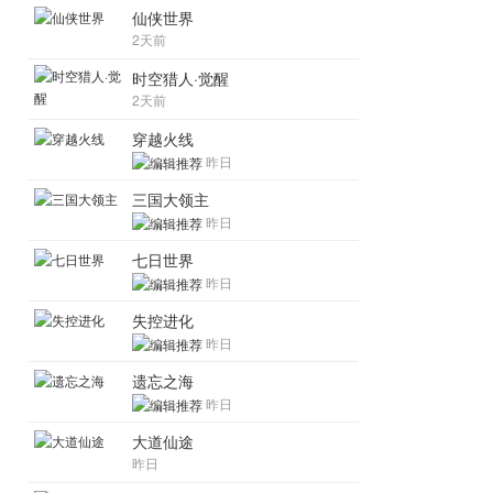
仙侠世界
2天前
时空猎人·觉醒
2天前
穿越火线
昨日
三国大领主
昨日
七日世界
昨日
失控进化
昨日
遗忘之海
昨日
大道仙途
昨日