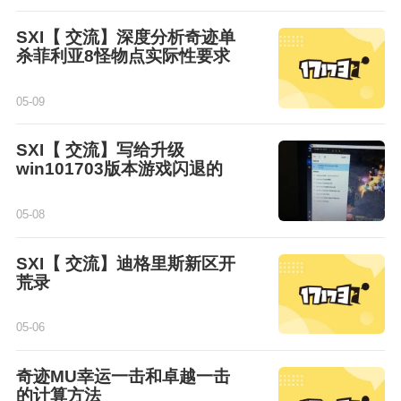
SXI【 交流】深度分析奇迹单
杀菲利亚8怪物点实际性要求
05-09
SXI【 交流】写给升级
win101703版本游戏闪退的
05-08
SXI【 交流】迪格里斯新区开
荒录
05-06
奇迹MU幸运一击和卓越一击
的计算方法