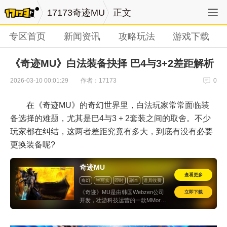
17173奇迹MU
正文
专区首页
新闻资讯
攻略玩法
游戏下载
《奇迹MU》白法装备抉择 巴4与3+2差距解析
作者：17173
2026-03-10 00:01:29
0
在《奇迹MU》的奇幻世界里，白法玩家常常面临装
备选择的难题，尤其是巴4与3 + 2套装之间的取舍。不少
玩家都在纠结，这两者差距究竟有多大，到底有没有必要
更换装备呢?
奇迹MU
查看更多
奇幻
半写实
即时
副本
道具收费
怀旧
立即下载
《奇迹》MU是由韩国Webzen公司
开发，壮游科技运营的一款MMorpg
3D奇幻游戏, 游戏于2002年在中国公
测。当时的情况可谓盛况空前，游戏
采用3D引擎，支持*。在2004年时因